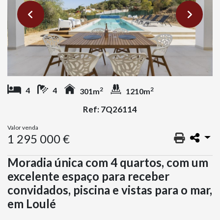
2
2
4
4
301m
1210m
Ref: 7Q26114
Valor venda
1 295 000 €
Moradia única com 4 quartos, com um
excelente espaço para receber
convidados, piscina e vistas para o mar,
em Loulé